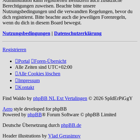
Administration kann registrierten Benutzern auch zusätzliche
Berechtigungen zuweisen. Beachte bitte unsere
Nutzungsbedingungen und die verwandten Regelungen, bevor du
dich registrierst. Bitte beachte auch die jeweiligen Forenregeln,
wenn du dich in diesem Board bewegst.
Nutzungsbedingungen
|
Datenschutzerklärung
Registrieren
Portal
Foren-Übersicht
Alle Zeiten sind
UTC+02:00
Alle Cookies löschen
Impressum
Kontakt
Find Waldo by
phpBB NL Ext Vertalingen
© 2026 SpIdErPiGgY
Aero
style developed for phpBB
Powered by
phpBB
® Forum Software © phpBB Limited
Deutsche Übersetzung durch
phpBB.de
Header illustrations by
Vlad Gerasimov