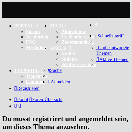
Suche
PORTAL
ZEUG
Forum
Aktienbörse
Schnellzugriff
Webhosting
Treffenübersicht
FAQ
Zitatesammlung
Mastodon
Unbeantwortete
SPIELE
Themen
Kniffel
Sudoku
Aktive Themen
Schiffe versenken
Suche
TIPPSPIEL
Tipprunde
Comunio
Anmelden
Registrieren
Portal
Foren-Übersicht
Du musst registriert und angemeldet sein,
um dieses Thema anzusehen.