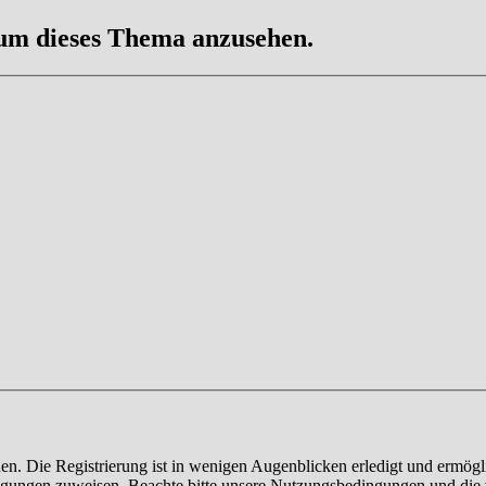
 um dieses Thema anzusehen.
n. Die Registrierung ist in wenigen Augenblicken erledigt und ermögli
tigungen zuweisen. Beachte bitte unsere Nutzungsbedingungen und die v