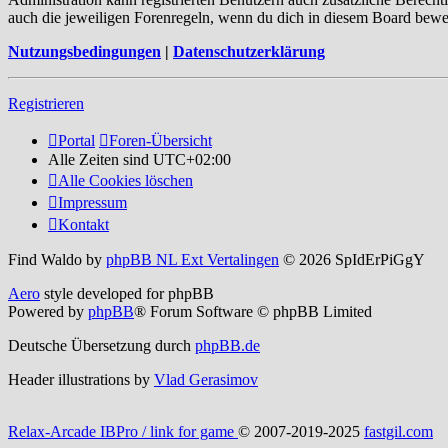
auch die jeweiligen Forenregeln, wenn du dich in diesem Board bewe
Nutzungsbedingungen
|
Datenschutzerklärung
Registrieren
Portal
Foren-Übersicht
Alle Zeiten sind
UTC+02:00
Alle Cookies löschen
Impressum
Kontakt
Find Waldo by
phpBB NL Ext Vertalingen
© 2026 SpIdErPiGgY
Aero
style developed for phpBB
Powered by
phpBB
® Forum Software © phpBB Limited
Deutsche Übersetzung durch
phpBB.de
Header illustrations by
Vlad Gerasimov
Relax-Arcade IBPro / link for game
© 2007-2019-2025
fastgil.com