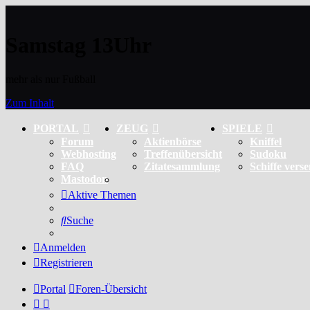
Samstag 13Uhr
mehr als nur Fußball
Zum Inhalt
PORTAL
ZEUG
SPIELE
Forum
Aktienbörse
Kniffel
Webhosting
Treffenübersicht
Sudoku
FAQ
Zitatesammlung
Schiffe vers
Mastodon
Aktive Themen
Suche
Anmelden
Registrieren
Portal
Foren-Übersicht