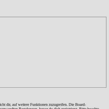
cht dir, auf weitere Funktionen zuzugreifen. Die Board-
erwandten Regelungen, bevor du dich registrierst. Bitte beachte