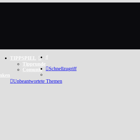
Suche
TIPPSPIEL
Tipprunde
Schnellzugriff
Comunio
enken
Unbeantwortete Themen