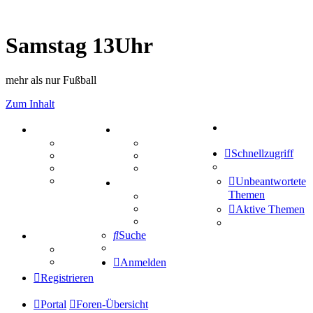
Samstag 13Uhr
mehr als nur Fußball
Zum Inhalt
Suche
PORTAL
ZEUG
Forum
Aktienbörse
Schnellzugriff
Webhosting
Treffenübersicht
FAQ
Zitatesammlung
Mastodon
Unbeantwortete
SPIELE
Themen
Kniffel
Sudoku
Aktive Themen
Schiffe versenken
Suche
TIPPSPIEL
Tipprunde
Comunio
Anmelden
Registrieren
Portal
Foren-Übersicht