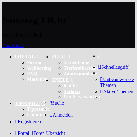
Samstag 13Uhr
mehr als nur Fußball
Zum Inhalt
Suche
PORTAL
ZEUG
Forum
Aktienbörse
Schnellzugriff
Webhosting
Treffenübersicht
FAQ
Zitatesammlung
Mastodon
Unbeantwortete
SPIELE
Themen
Kniffel
Sudoku
Aktive Themen
Schiffe versenken
Suche
TIPPSPIEL
Tipprunde
Comunio
Anmelden
Registrieren
Portal
Foren-Übersicht