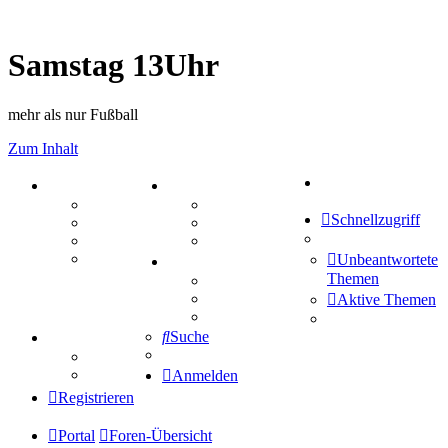
Samstag 13Uhr
mehr als nur Fußball
Zum Inhalt
Suche
PORTAL
ZEUG
Forum
Aktienbörse
Schnellzugriff
Webhosting
Treffenübersicht
FAQ
Zitatesammlung
Mastodon
Unbeantwortete
SPIELE
Themen
Kniffel
Sudoku
Aktive Themen
Schiffe versenken
Suche
TIPPSPIEL
Tipprunde
Comunio
Anmelden
Registrieren
Portal
Foren-Übersicht