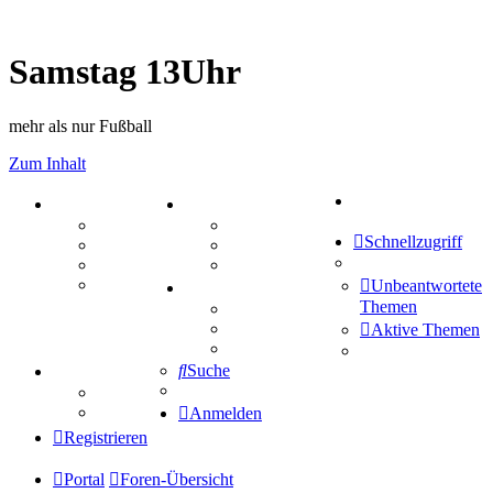
Samstag 13Uhr
mehr als nur Fußball
Zum Inhalt
Suche
PORTAL
ZEUG
Forum
Aktienbörse
Schnellzugriff
Webhosting
Treffenübersicht
FAQ
Zitatesammlung
Mastodon
Unbeantwortete
SPIELE
Themen
Kniffel
Sudoku
Aktive Themen
Schiffe versenken
Suche
TIPPSPIEL
Tipprunde
Comunio
Anmelden
Registrieren
Portal
Foren-Übersicht