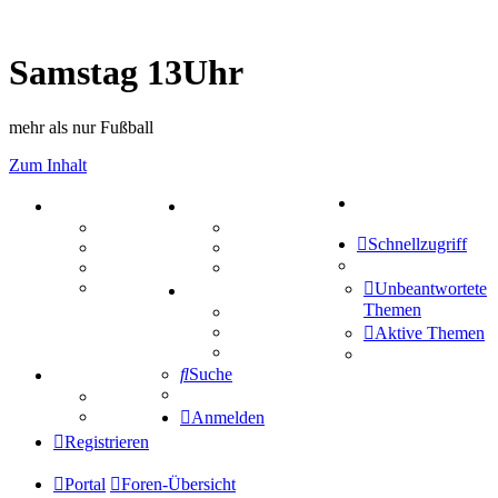
Samstag 13Uhr
mehr als nur Fußball
Zum Inhalt
Suche
PORTAL
ZEUG
Forum
Aktienbörse
Schnellzugriff
Webhosting
Treffenübersicht
FAQ
Zitatesammlung
Mastodon
Unbeantwortete
SPIELE
Themen
Kniffel
Sudoku
Aktive Themen
Schiffe versenken
Suche
TIPPSPIEL
Tipprunde
Comunio
Anmelden
Registrieren
Portal
Foren-Übersicht