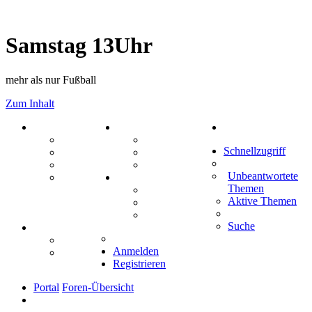
Samstag 13Uhr
mehr als nur Fußball
Zum Inhalt
PORTAL
ZEUG
Suche
Forum
Aktienbörse
Schnellzugriff
Webhosting
Treffenübersicht
FAQ
Zitatesammlung
Unbeantwortete
Mastodon
SPIELE
Themen
Kniffel
Aktive Themen
Sudoku
Schiffe versenken
Suche
TIPPSPIEL
Tipprunde
Anmelden
Comunio
Registrieren
Portal
Foren-Übersicht