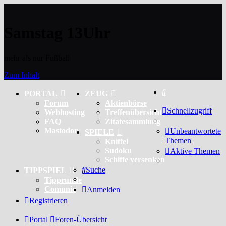
Samstag 13Uhr
mehr als nur Fußball
Zum Inhalt
Suche
PORTAL
ZEUG
Forum
Aktienbörse
Schnellzugriff
Webhosting
Treffenübersicht
FAQ
Zitatesammlung
Mastodon
Unbeantwortete
SPIELE
Themen
Kniffel
Sudoku
Aktive Themen
Schiffe versenken
Suche
TIPPSPIEL
Tipprunde
Comunio
Anmelden
Registrieren
Portal
Foren-Übersicht