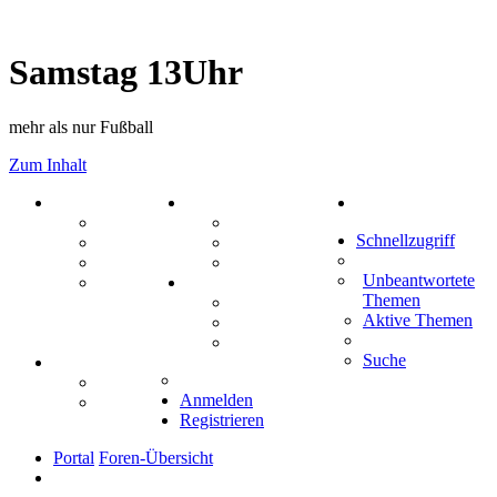
Samstag 13Uhr
mehr als nur Fußball
Zum Inhalt
PORTAL
ZEUG
Suche
Forum
Aktienbörse
Schnellzugriff
Webhosting
Treffenübersicht
FAQ
Zitatesammlung
Unbeantwortete
Mastodon
SPIELE
Themen
Kniffel
Aktive Themen
Sudoku
Schiffe versenken
Suche
TIPPSPIEL
Tipprunde
Anmelden
Comunio
Registrieren
Portal
Foren-Übersicht