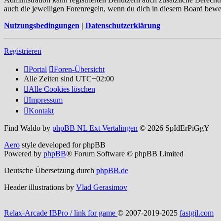
auch die jeweiligen Forenregeln, wenn du dich in diesem Board bewe
Nutzungsbedingungen
|
Datenschutzerklärung
Registrieren
Portal
Foren-Übersicht
Alle Zeiten sind
UTC+02:00
Alle Cookies löschen
Impressum
Kontakt
Find Waldo by
phpBB NL Ext Vertalingen
© 2026 SpIdErPiGgY
Aero
style developed for phpBB
Powered by
phpBB
® Forum Software © phpBB Limited
Deutsche Übersetzung durch
phpBB.de
Header illustrations by
Vlad Gerasimov
Relax-Arcade IBPro / link for game
© 2007-2019-2025
fastgil.com