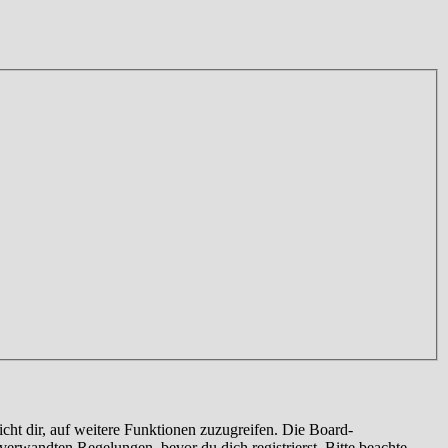
cht dir, auf weitere Funktionen zuzugreifen. Die Board-
erwandten Regelungen, bevor du dich registrierst. Bitte beachte