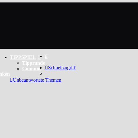
Suche
TIPPSPIEL
Tipprunde
Schnellzugriff
Comunio
enken
Unbeantwortete Themen