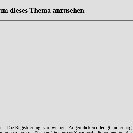
 um dieses Thema anzusehen.
n. Die Registrierung ist in wenigen Augenblicken erledigt und ermögli
tigungen zuweisen. Beachte bitte unsere Nutzungsbedingungen und die v