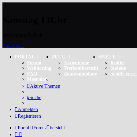
Samstag 13Uhr
mehr als nur Fußball
Zum Inhalt
PORTAL
ZEUG
SPIELE
Forum
Aktienbörse
Kniffel
Webhosting
Treffenübersicht
Sudoku
FAQ
Zitatesammlung
Schiffe vers
Mastodon
Aktive Themen
Suche
Anmelden
Registrieren
Portal
Foren-Übersicht