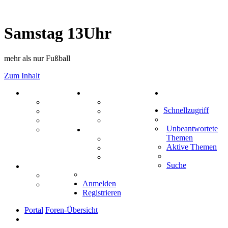
Samstag 13Uhr
mehr als nur Fußball
Zum Inhalt
PORTAL
ZEUG
Suche
Forum
Aktienbörse
Schnellzugriff
Webhosting
Treffenübersicht
FAQ
Zitatesammlung
Unbeantwortete
Mastodon
SPIELE
Themen
Kniffel
Aktive Themen
Sudoku
Schiffe versenken
Suche
TIPPSPIEL
Tipprunde
Anmelden
Comunio
Registrieren
Portal
Foren-Übersicht