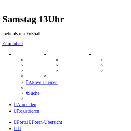
Samstag 13Uhr
mehr als nur Fußball
Zum Inhalt
PORTAL
ZEUG
SPIELE
Forum
Aktienbörse
Kniffel
Webhosting
Treffenübersicht
Sudoku
FAQ
Zitatesammlung
Schiffe vers
Mastodon
Aktive Themen
Suche
Anmelden
Registrieren
Portal
Foren-Übersicht