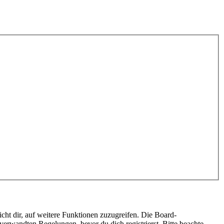
cht dir, auf weitere Funktionen zuzugreifen. Die Board-
erwandten Regelungen, bevor du dich registrierst. Bitte beachte