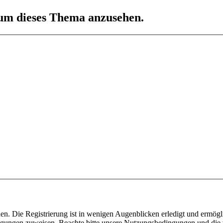
 um dieses Thema anzusehen.
n. Die Registrierung ist in wenigen Augenblicken erledigt und ermögli
tigungen zuweisen. Beachte bitte unsere Nutzungsbedingungen und die v