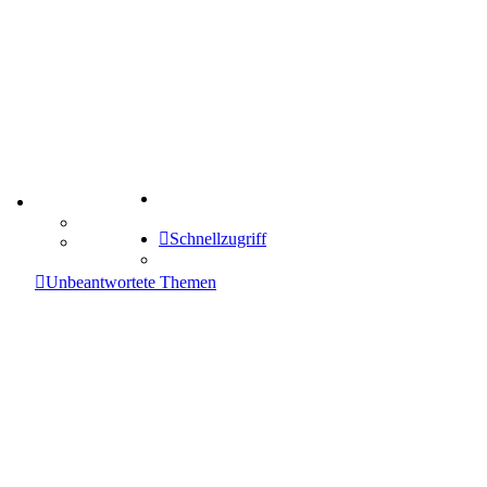
Suche
TIPPSPIEL
Tipprunde
Schnellzugriff
Comunio
enken
Unbeantwortete Themen