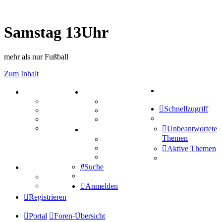
Samstag 13Uhr
mehr als nur Fußball
Zum Inhalt
Suche
PORTAL
ZEUG
Forum
Aktienbörse
Schnellzugriff
Webhosting
Treffenübersicht
FAQ
Zitatesammlung
Mastodon
Unbeantwortete
SPIELE
Themen
Kniffel
Sudoku
Aktive Themen
Schiffe versenken
Suche
TIPPSPIEL
Tipprunde
Comunio
Anmelden
Registrieren
Portal
Foren-Übersicht