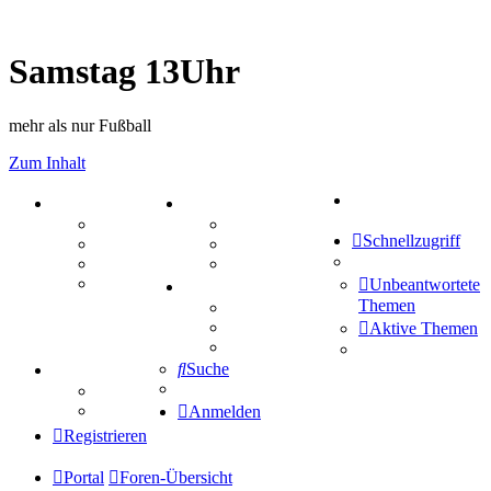
Samstag 13Uhr
mehr als nur Fußball
Zum Inhalt
Suche
PORTAL
ZEUG
Forum
Aktienbörse
Schnellzugriff
Webhosting
Treffenübersicht
FAQ
Zitatesammlung
Mastodon
Unbeantwortete
SPIELE
Themen
Kniffel
Sudoku
Aktive Themen
Schiffe versenken
Suche
TIPPSPIEL
Tipprunde
Comunio
Anmelden
Registrieren
Portal
Foren-Übersicht