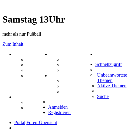
Samstag 13Uhr
mehr als nur Fußball
Zum Inhalt
PORTAL
ZEUG
Suche
Forum
Aktienbörse
Schnellzugriff
Webhosting
Treffenübersicht
FAQ
Zitatesammlung
Unbeantwortete
Mastodon
SPIELE
Themen
Kniffel
Aktive Themen
Sudoku
Schiffe versenken
Suche
TIPPSPIEL
Tipprunde
Anmelden
Comunio
Registrieren
Portal
Foren-Übersicht