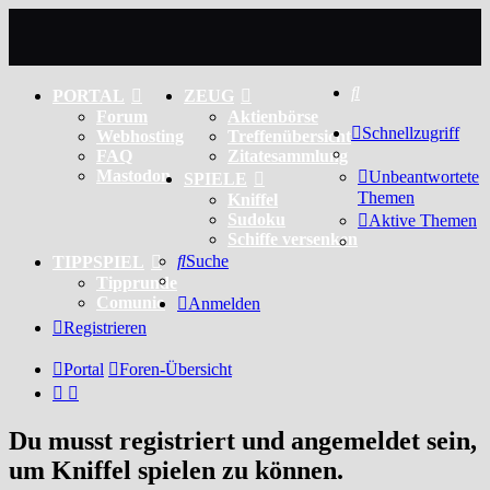
Suche
PORTAL
ZEUG
Forum
Aktienbörse
Schnellzugriff
Webhosting
Treffenübersicht
FAQ
Zitatesammlung
Mastodon
Unbeantwortete
SPIELE
Themen
Kniffel
Sudoku
Aktive Themen
Schiffe versenken
Suche
TIPPSPIEL
Tipprunde
Comunio
Anmelden
Registrieren
Portal
Foren-Übersicht
Du musst registriert und angemeldet sein,
um Kniffel spielen zu können.