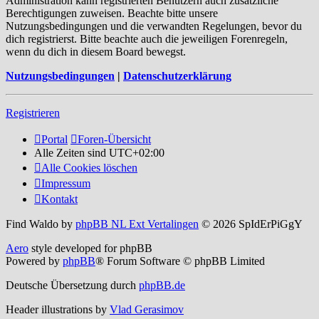
Administration kann registrierten Benutzern auch zusätzliche
Berechtigungen zuweisen. Beachte bitte unsere
Nutzungsbedingungen und die verwandten Regelungen, bevor du
dich registrierst. Bitte beachte auch die jeweiligen Forenregeln,
wenn du dich in diesem Board bewegst.
Nutzungsbedingungen
|
Datenschutzerklärung
Registrieren
Portal
Foren-Übersicht
Alle Zeiten sind
UTC+02:00
Alle Cookies löschen
Impressum
Kontakt
Find Waldo by
phpBB NL Ext Vertalingen
© 2026 SpIdErPiGgY
Aero
style developed for phpBB
Powered by
phpBB
® Forum Software © phpBB Limited
Deutsche Übersetzung durch
phpBB.de
Header illustrations by
Vlad Gerasimov