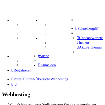
Suche
PORTAL
ZEUG
Forum
Aktienbörse
Schnellzugriff
Webhosting
Treffenübersicht
FAQ
Zitatesammlung
Mastodon
Unbeantwortete
SPIELE
Themen
Kniffel
Sudoku
Aktive Themen
Schiffe versenken
Suche
TIPPSPIEL
Tipprunde
Comunio
Anmelden
Registrieren
Portal
Foren-Übersicht
Webhosting
Webhosting
Wir möchten an dieser Stelle unseren Webhoster empfehlen.