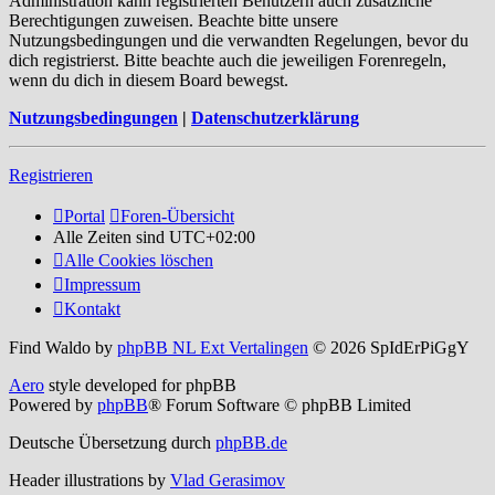
Administration kann registrierten Benutzern auch zusätzliche
Berechtigungen zuweisen. Beachte bitte unsere
Nutzungsbedingungen und die verwandten Regelungen, bevor du
dich registrierst. Bitte beachte auch die jeweiligen Forenregeln,
wenn du dich in diesem Board bewegst.
Nutzungsbedingungen
|
Datenschutzerklärung
Registrieren
Portal
Foren-Übersicht
Alle Zeiten sind
UTC+02:00
Alle Cookies löschen
Impressum
Kontakt
Find Waldo by
phpBB NL Ext Vertalingen
© 2026 SpIdErPiGgY
Aero
style developed for phpBB
Powered by
phpBB
® Forum Software © phpBB Limited
Deutsche Übersetzung durch
phpBB.de
Header illustrations by
Vlad Gerasimov