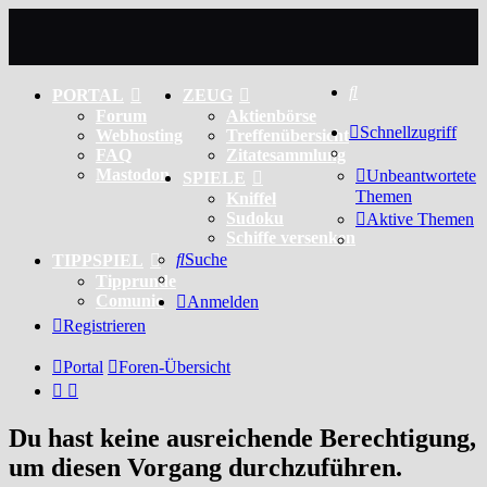
Suche
PORTAL
ZEUG
Forum
Aktienbörse
Schnellzugriff
Webhosting
Treffenübersicht
FAQ
Zitatesammlung
Mastodon
Unbeantwortete
SPIELE
Themen
Kniffel
Sudoku
Aktive Themen
Schiffe versenken
Suche
TIPPSPIEL
Tipprunde
Comunio
Anmelden
Registrieren
Portal
Foren-Übersicht
Du hast keine ausreichende Berechtigung,
um diesen Vorgang durchzuführen.