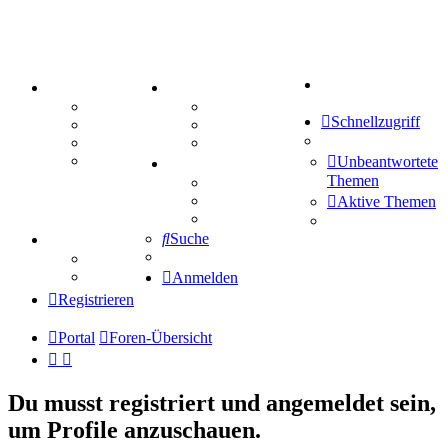
Suche
PORTAL
ZEUG
Forum
Aktienbörse
Schnellzugriff
Webhosting
Treffenübersicht
FAQ
Zitatesammlung
Mastodon
Unbeantwortete
SPIELE
Themen
Kniffel
Sudoku
Aktive Themen
Schiffe versenken
Suche
TIPPSPIEL
Tipprunde
Comunio
Anmelden
Registrieren
Portal
Foren-Übersicht
Du musst registriert und angemeldet sein,
um Profile anzuschauen.