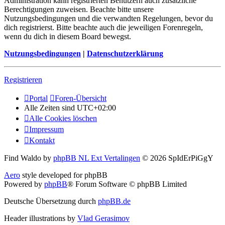
Administration kann registrierten Benutzern auch zusätzliche
Berechtigungen zuweisen. Beachte bitte unsere
Nutzungsbedingungen und die verwandten Regelungen, bevor du
dich registrierst. Bitte beachte auch die jeweiligen Forenregeln,
wenn du dich in diesem Board bewegst.
Nutzungsbedingungen
|
Datenschutzerklärung
Registrieren
Portal
Foren-Übersicht
Alle Zeiten sind
UTC+02:00
Alle Cookies löschen
Impressum
Kontakt
Find Waldo by
phpBB NL Ext Vertalingen
© 2026 SpIdErPiGgY
Aero
style developed for phpBB
Powered by
phpBB
® Forum Software © phpBB Limited
Deutsche Übersetzung durch
phpBB.de
Header illustrations by
Vlad Gerasimov