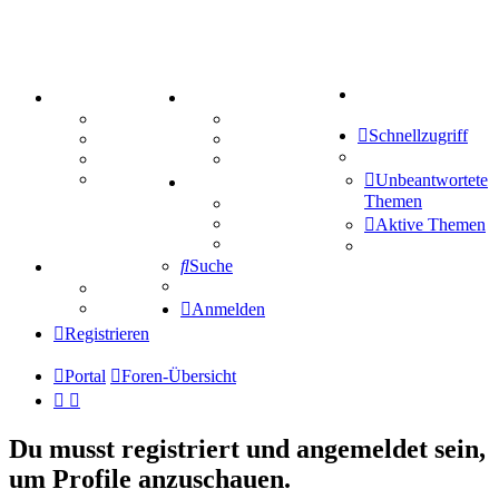
Suche
PORTAL
ZEUG
Forum
Aktienbörse
Schnellzugriff
Webhosting
Treffenübersicht
FAQ
Zitatesammlung
Mastodon
Unbeantwortete
SPIELE
Themen
Kniffel
Sudoku
Aktive Themen
Schiffe versenken
Suche
TIPPSPIEL
Tipprunde
Comunio
Anmelden
Registrieren
Portal
Foren-Übersicht
Du musst registriert und angemeldet sein,
um Profile anzuschauen.