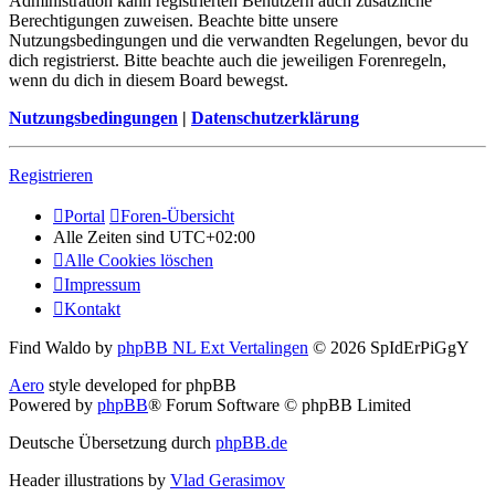
Administration kann registrierten Benutzern auch zusätzliche
Berechtigungen zuweisen. Beachte bitte unsere
Nutzungsbedingungen und die verwandten Regelungen, bevor du
dich registrierst. Bitte beachte auch die jeweiligen Forenregeln,
wenn du dich in diesem Board bewegst.
Nutzungsbedingungen
|
Datenschutzerklärung
Registrieren
Portal
Foren-Übersicht
Alle Zeiten sind
UTC+02:00
Alle Cookies löschen
Impressum
Kontakt
Find Waldo by
phpBB NL Ext Vertalingen
© 2026 SpIdErPiGgY
Aero
style developed for phpBB
Powered by
phpBB
® Forum Software © phpBB Limited
Deutsche Übersetzung durch
phpBB.de
Header illustrations by
Vlad Gerasimov