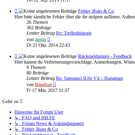
Feed
Fehler, Bugs & Co
-
Hier bitte sämtliche Fehler über die ihr stolpert auflisten. Au
Fehler,
26
Themen
Bugs
362
Beiträge
&
Letzter Beitrag
Re: Treffenhistorie
Co
Neuester
von
austin
Beitrag
Di 21 Okt, 2014 22:43
Feed
Rückmeldungen - Feedback
-
Hier kannst du Verbesserungsvorschläge, Anmerkungen, Wünsc
Rückmeldungen
9
Themen
-
80
Beiträge
Feedback
Letzter Beitrag
Re: Samstag13Uhr V4 :: Hangman
Neuester
von
Biggfoot
Beitrag
Fr 17 Mär, 2017 11:37
Gehe zu
Hinweise für Forum User
↳ FAQ und HILFE
↳ Forum News & Ankündigungen
↳ Fehler, Bugs & Co
↳ Rückmeldungen - Feedback