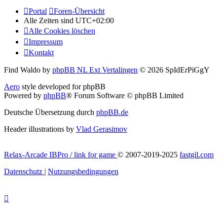
Portal
Foren-Übersicht
Alle Zeiten sind
UTC+02:00
Alle Cookies löschen
Impressum
Kontakt
Find Waldo by
phpBB NL Ext Vertalingen
© 2026 SpIdErPiGgY
Aero
style developed for phpBB
Powered by
phpBB
® Forum Software © phpBB Limited
Deutsche Übersetzung durch
phpBB.de
Header illustrations by
Vlad Gerasimov
Relax-Arcade IBPro / link for game
© 2007-2019-2025
fastgil.com
Datenschutz
|
Nutzungsbedingungen