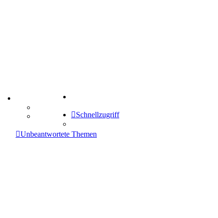
Suche
TIPPSPIEL
Tipprunde
Schnellzugriff
Comunio
enken
Unbeantwortete Themen