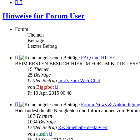
Hinweise für Forum User
Forum
Themen
Beiträge
Letzter Beitrag
Feed
FAQ und HILFE
-
BEIM ERSTEN BESUCH HIER IM FORUM BITTE LESE
FAQ
15
Themen
und
25
Beiträge
HILFE
Letzter Beitrag
Info's zum Web-Chat
Neuester
von
Biggfoot
Beitrag
Fr 10 Apr, 2015 00:48
Feed
Forum News & Ankündigun
-
Hier findest du alle Neuigkeiten und Informationen zum Forum
Forum
187
Themen
News
1034
Beiträge
&
Letzter Beitrag
Re: Spielhalle deaktiviert
Ankündigungen
Neuester
von
austin
Beitrag
Do 12 Sep, 2019 11:17