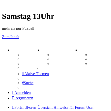
Samstag 13Uhr
mehr als nur Fußball
Zum Inhalt
PORTAL
ZEUG
SPIELE
Forum
Aktienbörse
Kniffel
Webhosting
Treffenübersicht
Sudoku
FAQ
Zitatesammlung
Schiffe vers
Mastodon
Aktive Themen
Suche
Anmelden
Registrieren
Portal
Foren-Übersicht
Hinweise für Forum User