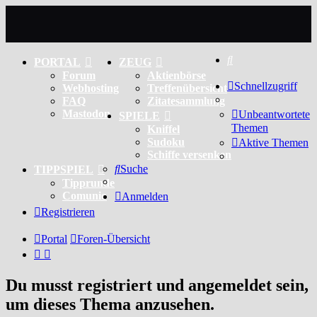
Suche
PORTAL
ZEUG
Forum
Aktienbörse
Schnellzugriff
Webhosting
Treffenübersicht
FAQ
Zitatesammlung
Mastodon
Unbeantwortete
SPIELE
Themen
Kniffel
Sudoku
Aktive Themen
Schiffe versenken
Suche
TIPPSPIEL
Tipprunde
Comunio
Anmelden
Registrieren
Portal
Foren-Übersicht
Du musst registriert und angemeldet sein,
um dieses Thema anzusehen.