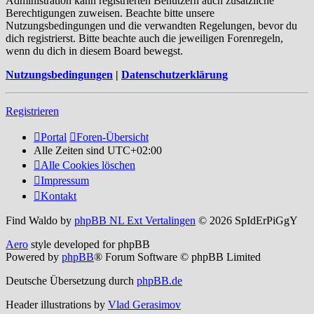
Administration kann registrierten Benutzern auch zusätzliche
Berechtigungen zuweisen. Beachte bitte unsere
Nutzungsbedingungen und die verwandten Regelungen, bevor du
dich registrierst. Bitte beachte auch die jeweiligen Forenregeln,
wenn du dich in diesem Board bewegst.
Nutzungsbedingungen
|
Datenschutzerklärung
Registrieren
Portal
Foren-Übersicht
Alle Zeiten sind
UTC+02:00
Alle Cookies löschen
Impressum
Kontakt
Find Waldo by
phpBB NL Ext Vertalingen
© 2026 SpIdErPiGgY
Aero
style developed for phpBB
Powered by
phpBB
® Forum Software © phpBB Limited
Deutsche Übersetzung durch
phpBB.de
Header illustrations by
Vlad Gerasimov